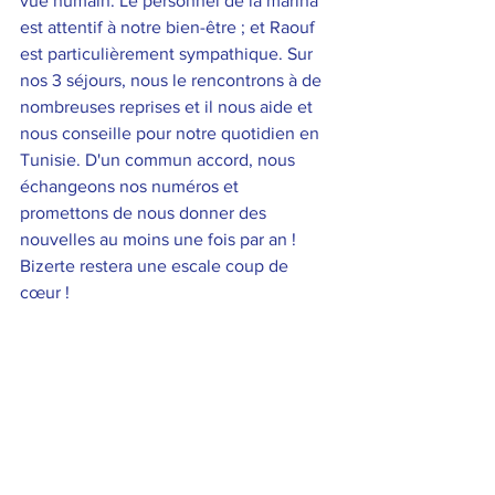
vue humain. Le personnel de la marina 
est attentif à notre bien-être ; et Raouf 
est particulièrement sympathique. Sur 
nos 3 séjours, nous le rencontrons à de 
nombreuses reprises et il nous aide et 
nous conseille pour notre quotidien en 
Tunisie. D'un commun accord, nous 
échangeons nos numéros et 
promettons de nous donner des 
nouvelles au moins une fois par an ! 
Bizerte restera une escale coup de 
cœur ! 
https://video.wixstatic.com/video/fae0d0_a7af
842969054bde8989826e624192c9/720p/mp
4/file.mp4