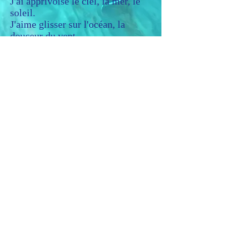
J'ai apprivoisé le ciel, la mer, le
soleil.
J'aime glisser sur l'océan, la
douceur du vent.
Quand une étoile me sourit je sais
où je suis,
je sais qui je suis.
Je choisis mon destin; mon
prochain voyage sera le plus beau.
Extrait de "L'Explorateur" de JM Vaubien - Vaiana
Lagos juin 2021