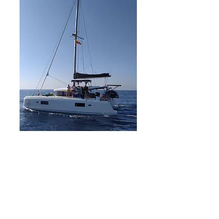
Le bateau est un catamaran
Lagoon 42
Notre broker est Bleu Marine à