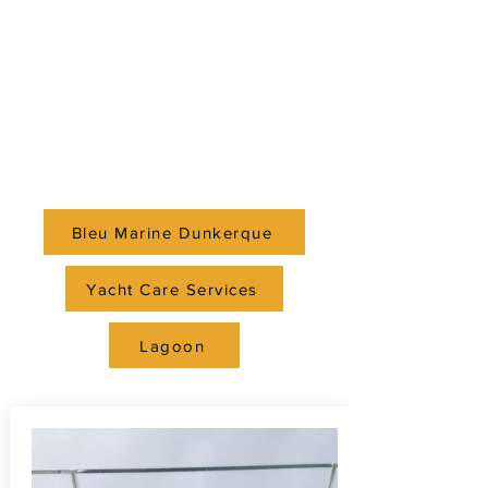
Dunkerque
Il a été préparé par Yacht Care
Services
aux Sables d'Olonne
Bleu Marine Dunkerque
Yacht Care Services
Lagoon