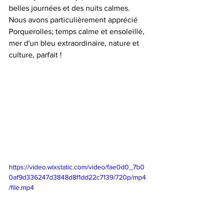
belles journées et des nuits calmes. 
Nous avons particulièrement apprécié 
Porquerolles; temps calme et ensoleillé, 
mer d'un bleu extraordinaire, nature et 
culture, parfait !  
https://video.wixstatic.com/video/fae0d0_7b0
0af9d336247d3848d8f1dd22c7139/720p/mp4
/file.mp4