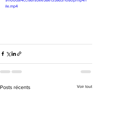
91100daf4ccfa6193ee58e135a63/1080p/mp4/f
ile.mp4
Voir tout
Posts récents