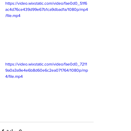
https://video.wixstatic.com/video/fae0d0_51f6
ac4d76ce439d99e67b1ca9dbad1a/1080p/mp4
/file.mp4
https://video.wixstatic.com/video/fae0d0_7211
9a0a3a9e4e6b8d60e6c2ea071764/1080p/mp
4/file.mp4