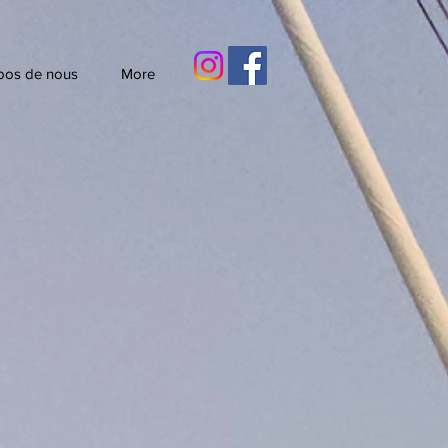
pos de nous
More