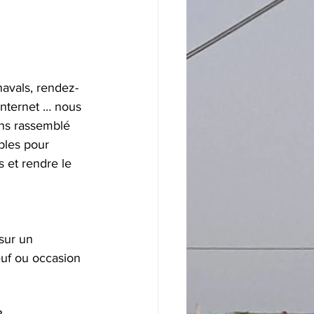
navals, rendez-
internet … nous 
ns rassemblé 
bles pour 
 et rendre le 
sur un 
uf ou occasion 