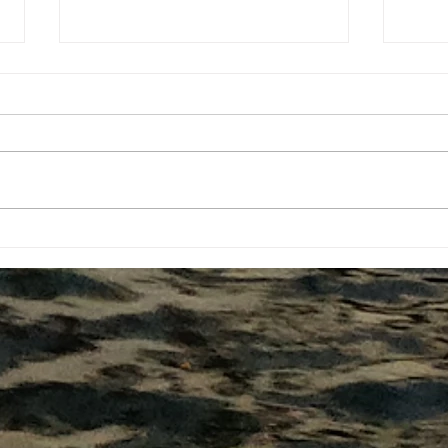
#69 Bahamas & Turks and
#68 
Caïcos
vent 
dur l
Cuba