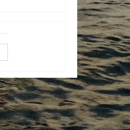
CUBA : 50 nœuds de
! Frissons et émotions :
a navigation, rude la vie à
 !