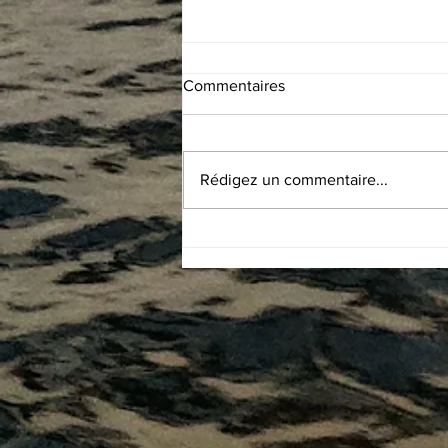
Commentaires
Rédigez un commentaire...
#71 Puerto Rico - Isla de Mona
: rencontre improbable,
entretien du loch et du
sondeur