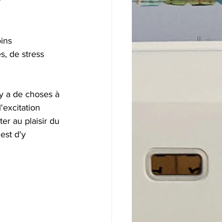
?
ins 
s, de stress 
 y a de choses à 
'excitation 
er au plaisir du 
est d'y 