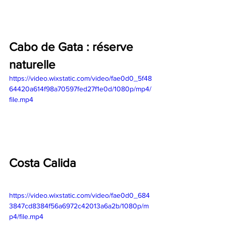
Cabo de Gata : réserve 
naturelle 
https://video.wixstatic.com/video/fae0d0_5f48
64420a614f98a70597fed27f1e0d/1080p/mp4/
file.mp4
Costa Calida 
https://video.wixstatic.com/video/fae0d0_684
3847cd8384f56a6972c42013a6a2b/1080p/m
p4/file.mp4