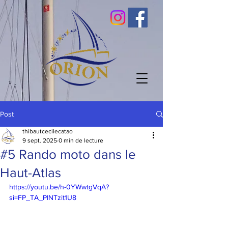
Post
thibautcecilecatao
9 sept. 2025
0 min de lecture
#5 Rando moto dans le
Haut-Atlas
https://youtu.be/h-0YWwtgVqA?
si=FP_TA_PINTzit1U8