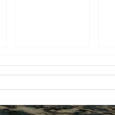
#69 Bahamas & Turks and
#68 
Caïcos
vent 
dur l
Cuba