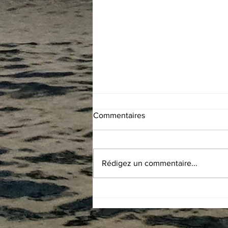
Commentaires
Rédigez un commentaire...
#71 Puerto Rico - Isla de Mona
: rencontre improbable,
entretien du loch et du
sondeur