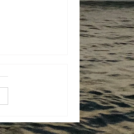
CUBA : 50 nœuds de
! Frissons et émotions :
a navigation, rude la vie à
 !