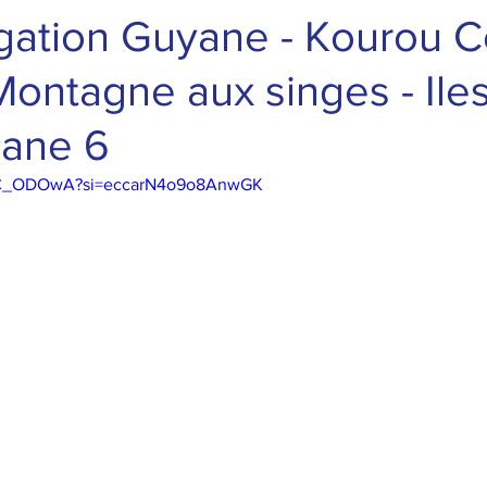
gation Guyane - Kourou C
 Montagne aux singes - Ile
riane 6
zMC_ODOwA?si=eccarN4o9o8AnwGK