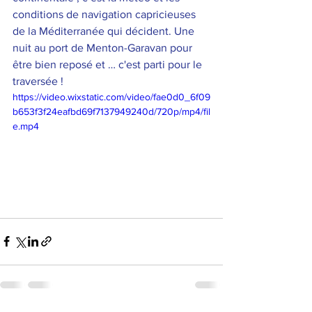
conditions de navigation capricieuses 
de la Méditerranée qui décident. Une 
nuit au port de Menton-Garavan pour 
être bien reposé et … c'est parti pour le 
traversée ! 
https://video.wixstatic.com/video/fae0d0_6f09
b653f3f24eafbd69f7137949240d/720p/mp4/fil
e.mp4