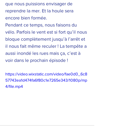
que nous puissions envisager de 
reprendre la mer. Et la houle sera 
encore bien formée. 
Pendant ce temps, nous faisons du 
vélo. Parfois le vent est si fort qu’il nous 
bloque complètement jusqu’à l’arrêt et 
il nous fait même reculer ! La tempête a 
aussi inondé les rues mais ça, c’est à 
voir dans le prochain épisode ! 
https://video.wixstatic.com/video/fae0d0_6c8
57743ea1d474fa6f80c1e7265e343/1080p/mp
4/file.mp4