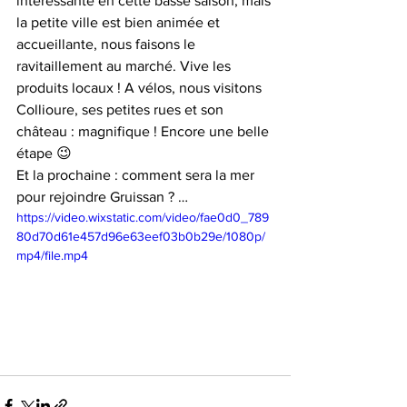
intéressante en cette basse saison, mais 
la petite ville est bien animée et 
accueillante, nous faisons le 
ravitaillement au marché. Vive les 
produits locaux ! A vélos, nous visitons 
Collioure, ses petites rues et son 
château : magnifique ! Encore une belle 
étape 😉
Et la prochaine : comment sera la mer 
pour rejoindre Gruissan ? …
https://video.wixstatic.com/video/fae0d0_789
80d70d61e457d96e63eef03b0b29e/1080p/
mp4/file.mp4