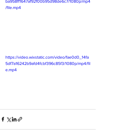
ba958ff1647af92f00b95d98de6c7/1080p/mp4
/file.mp4
https://video.wixstatic.com/video/fae0d0_14fa
5df7a16242b9afd4fcbf396c85f3/1080p/mp4/fil
e.mp4