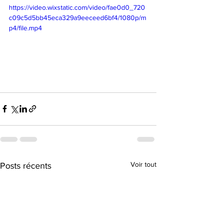
https://video.wixstatic.com/video/fae0d0_720
c09c5d5bb45eca329a9eeceed6bf4/1080p/m
p4/file.mp4
Voir tout
Posts récents