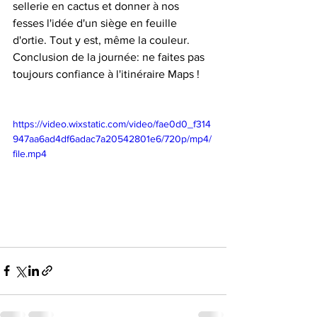
sellerie en cactus et donner à nos 
fesses l'idée d'un siège en feuille 
d'ortie. Tout y est, même la couleur. 
Conclusion de la journée: ne faites pas 
toujours confiance à l'itinéraire Maps ! 
https://video.wixstatic.com/video/fae0d0_f314
947aa6ad4df6adac7a20542801e6/720p/mp4/
file.mp4