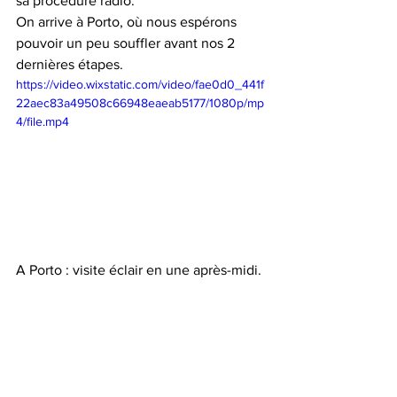
sa procédure radio. 
On arrive à Porto, où nous espérons 
pouvoir un peu souffler avant nos 2 
dernières étapes. 
https://video.wixstatic.com/video/fae0d0_441f
22aec83a49508c66948eaeab5177/1080p/mp
4/file.mp4
A Porto : visite éclair en une après-midi. 
https://video.wixstatic.com/video/fae0d0_b16e
e5e4bc6d4479860c3aa8ed4f2b99/1080p/mp
4/file.mp4