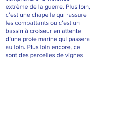
extrême de la guerre. Plus loin, 
c’est une chapelle qui rassure 
les combattants ou c’est un 
bassin à croiseur en attente 
d’une proie marine qui passera 
au loin. Plus loin encore, ce 
sont des parcelles de vignes 
destinées à élever un 
magnifique vin que nous 
n’aurons pas l’occasion de 
gouter ! Tout y est calme et 
violence à la fois mais c’est 
encore des souvenirs pour nous.
https://video.wixstatic.com/video/fae0d0_cfd2
672826814dd69da2c96b04620a16/720p/mp4
/file.mp4