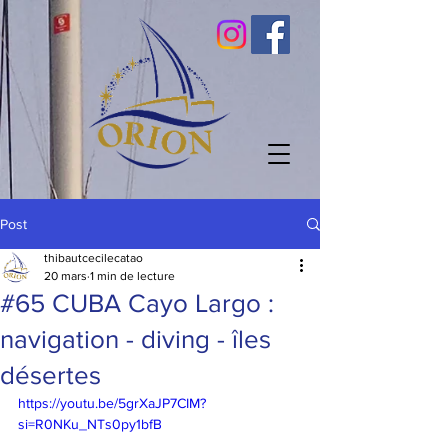
Post
thibautcecilecatao
20 mars
1 min de lecture
#65 CUBA Cayo Largo :
navigation - diving - îles
désertes
https://youtu.be/5grXaJP7CIM?
si=R0NKu_NTs0py1bfB