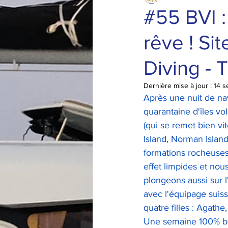
#55 BVI :
rêve ! Si
Diving - 
Dernière mise à jour :
14 s
Après une nuit de nav
quarantaine d'îles v
(qui se remet bien vit
Island, Norman Island
formations rocheuses
effet limpides et nou
plongeons aussi sur 
avec l'équipage suisse
quatre filles : Agath
Une semaine 100% bo