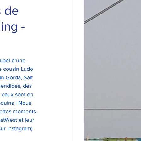
s de
ing -
hipel d'une 
e cousin Ludo 
in Gorda, Salt 
lendides, des 
 eaux sont en 
equins ! Nous 
uettes moments 
astWest et leur 
ur Instagram). 