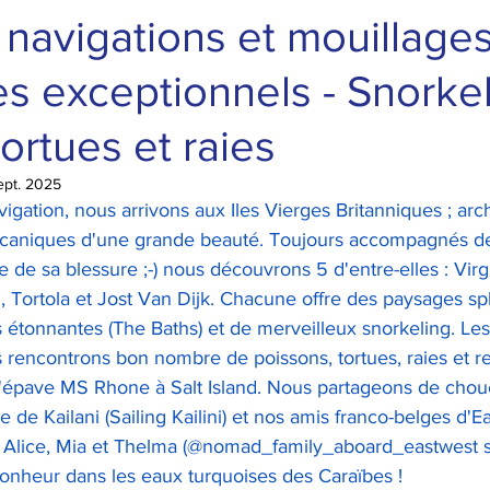
 navigations et mouillage
tes exceptionnels - Snorkel
Tortues et raies
ept. 2025
igation, nous arrivons aux Iles Vierges Britanniques ; arc
olcaniques d'une grande beauté. Toujours accompagnés d
e de sa blessure ;-) nous découvrons 5 d'entre-elles : Virg
, Tortola et Jost Van Dijk. Chacune offre des paysages sp
 étonnantes (The Baths) et de merveilleux snorkeling. Les
s rencontrons bon nombre de poissons, tortues, raies et r
l'épave MS Rhone à Salt Island. Nous partageons de cho
 de Kailani (Sailing Kailini) et nos amis franco-belges d'E
e, Alice, Mia et Thelma (@nomad_family_aboard_eastwest s
nheur dans les eaux turquoises des Caraïbes !