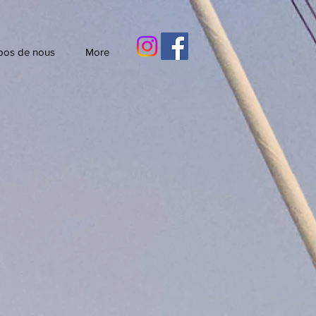
pos de nous
More