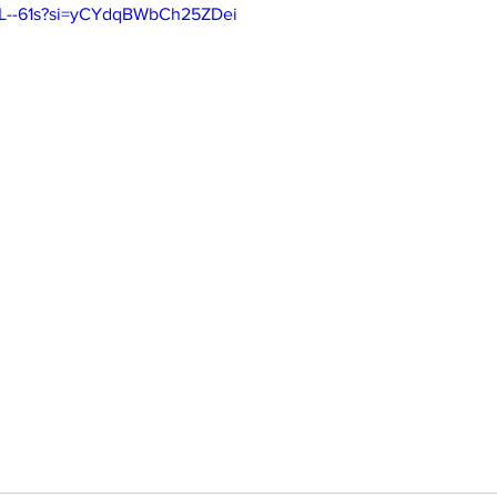
o7L--61s?si=yCYdqBWbCh25ZDei