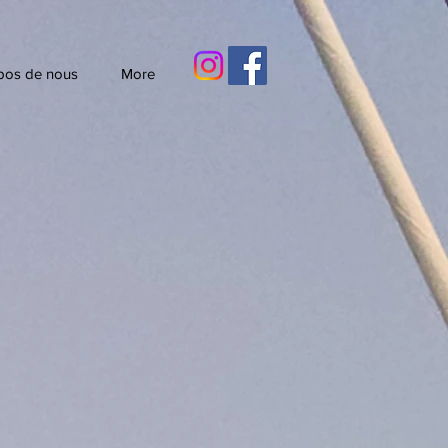
pos de nous
More