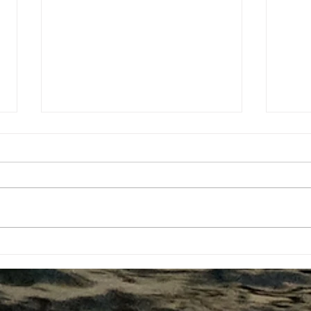
#69 Bahamas & Turks and
#68 
Caïcos
vent 
dur l
Cuba