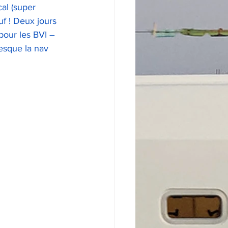
al (super 
f ! Deux jours 
pour les BVI – 
esque la nav 