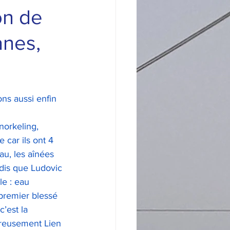
on de
anes,
ns aussi enfin 
orkeling, 
car ils ont 4 
eau, les aînées 
ndis que Ludovic 
e : eau 
 premier blessé 
’est la 
eureusement Lien 