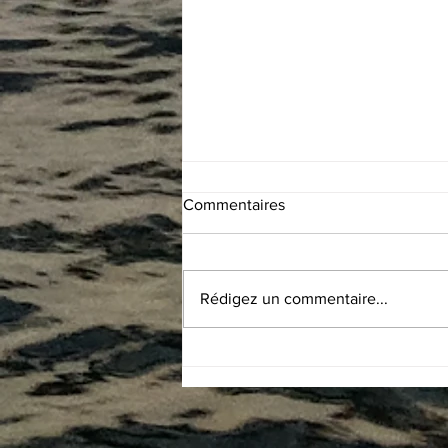
Commentaires
Rédigez un commentaire...
#71 Puerto Rico - Isla de Mona
: rencontre improbable,
entretien du loch et du
sondeur