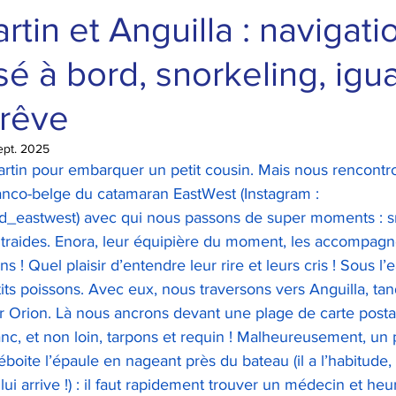
rtin et Anguilla : navigati
ssé à bord, snorkeling, igu
 rêve
ept. 2025
artin pour embarquer un petit cousin. Mais nous rencontro
ranco-belge du catamaran EastWest (Instagram : 
_eastwest) avec qui nous passons de super moments : sn
traides. Enora, leur équipière du moment, les accompagne 
ns ! Quel plaisir d’entendre leur rire et leurs cris ! Sous l’
tits poissons. Avec eux, nous traversons vers Anguilla, ta
r Orion. Là nous ancrons devant une plage de carte postal
anc, et non loin, tarpons et requin ! Malheureusement, un
boite l’épaule en nageant près du bateau (il a l’habitude, c
 lui arrive !) : il faut rapidement trouver un médecin et h