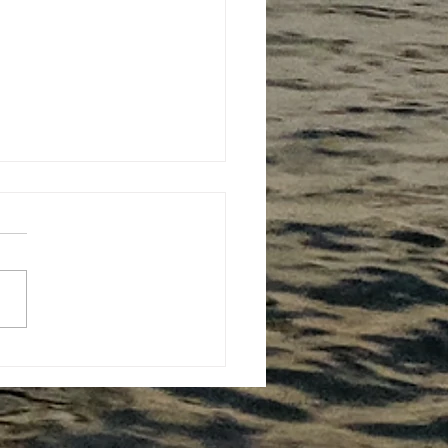
CUBA : 50 nœuds de
! Frissons et émotions :
a navigation, rude la vie à
 !