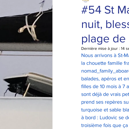
#54 St Ma
nuit, ble
plage de
Dernière mise à jour :
14 s
Nous arrivons à St-M
la chouette famille f
nomad_family_aboard
balades, apéros et en
filles de 10 mois à 7 a
sont déjà de vrais pe
prend ses repères su
turquoise et sable bl
à bord : Ludovic se dé
troisième fois que ça