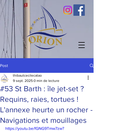
Post
thibautcecilecatao
9 sept. 2025
0 min de lecture
#53 St Barth : île jet-set ?
Requins, raies, tortues !
L'annexe heurte un rocher -
Navigations et mouillages
https://youtu.be/fGNG9Tmw7zw?